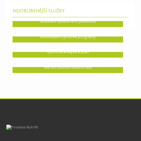
NEJOBLÍBENĚJŠÍ SLUŽBY
Sestavení vyváženého jídelníčku
Individuální výživové programy
Výživová analýza a plán
Měření složení vašeho těla