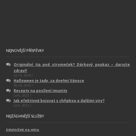
NEJNOVĚJŠÍ PŘÍSPĚVKY
Originální tip pod stromeček? Dárkový poukaz – darujte
zdraví!
Lis 13, 2024 /
Halloween je tady, za dveřmi Vánoce
Říj 24, 2023 /
Recepty na posílení imunity
Lis 6, 2022 /
Jak efektivně bojovat s chřipkou a dalšími viry?
Lis 6, 2022 /
NEJŽÁDANĚJŠÍ SLUŽBY
Jídelníček na míru