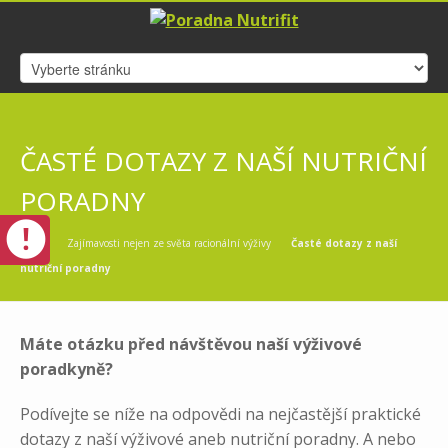
ČASTÉ DOTAZY Z NAŠÍ NUTRIČNÍ
PORADNY
Home
Zajímavosti nejen ze světa racionální výživy
Časté dotazy z naší
nutriční poradny
Máte otázku před návštěvou naší výživové
poradkyně?
Podívejte se níže na odpovědi na nejčastější praktické
dotazy z naší výživové aneb nutriční poradny. A nebo