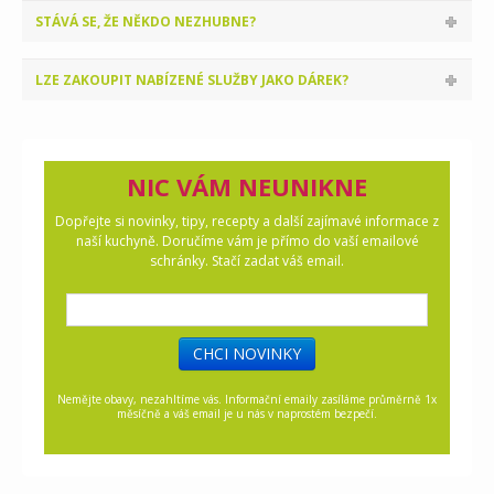
STÁVÁ SE, ŽE NĚKDO NEZHUBNE?
LZE ZAKOUPIT NABÍZENÉ SLUŽBY JAKO DÁREK?
NIC VÁM NEUNIKNE
Dopřejte si novinky, tipy, recepty a další zajímavé informace z
naší kuchyně. Doručíme vám je přímo do vaší emailové
schránky. Stačí zadat váš email.
CHCI NOVINKY
Nemějte obavy, nezahltíme vás. Informační emaily zasíláme průměrně 1x
měsíčně a váš email je u nás v naprostém bezpečí.