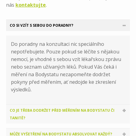
nás
kontaktujte
.
CO SI VZÍT S SEBOU DO PORADNY?
Do poradny na konzultaci nic speciálního
nepotřebujete. Pouze pokud se léčíte s nějakou
nemocí, je vhodné s sebou vzít lékařskou zprávu
nebo seznam užívaných léků. Pokud Vás čeká i
měření na Bodystatu nezapomeňte dodržet
pokyny před měřením, ať nedojde ke zkreslení
výsledků.
CO JE TŘEBA DODRŽET PŘED MĚŘENÍM NA BODYSTATU ČI
TANITĚ?
MŮŽE VYŠETŘENÍ NA BODYSTATU ABSOLVOVAT KAŽDÝ?